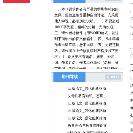
一、本刊要求作者有严谨的学风和朴实的
文风，提倡互相尊重和自由讨论。凡采用
他人学说，必须加注说明。 二、不要超过
10000字为宜，精粹的短篇，尤为欢迎。
三、请作者将稿件（用WORD格式）发送
到下面给出的征文信箱中。 四、凡来稿请
作者自留底稿，恕不退稿。 五、为规范排
版，请作者在上传修改稿时严格按以下要
求： 1．论文要求有题名、摘要、关键
词、作者姓名、作者工作单位（名称，省
市邮编）等内容一份。 2．基金项目和作
者简介按下列格式： 基金项目：项目名称
期刊导读
（编号） 作者简介：姓名（出生年－），
性别，民族（汉族可省略），籍贯，职
出版论文_强化创新驱动
称，学位，研究方向。 3．文章一般有引
父母性教育知识、态度、
言部分和正文部分，正文部分用阿拉伯数
出版论文_强化创新驱动
字分级编号法，一般用两级。插图下方应
注明图序和图名。表格应采用三线表，表
出版论文_强化创新驱动
格上方应注明表序和表名。 4．参考文献
出版论文_强化创新驱动
列出的一般应限于作者直接阅读过的、最
教育理论与教育管理论文
主要的、发表在正式出版物上的文献。其