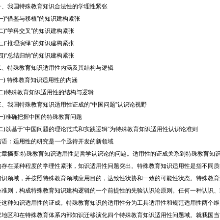
一、我国特殊教育知识合法性的学理性紧张
(一)“借鉴与移植”的知识建构紧张
(二)“学科交叉”的知识建构紧张
(三)“推理演绎”的知识建构紧张
(四)“总结归纳”的知识建构紧张
二、特殊教育知识适用性内涵及其结构与逻辑
(一) 特殊教育知识适用性的内涵
(二)特殊教育知识适用性的结构与逻辑
三、我国特殊教育知识适用性证成的“中国问题”认识论视野
(一)准确把握中国的特殊教育问题
(二)以基于“中国问题的理论范式和实践逻辑”为特殊教育知识适用性认识论准则
结语：适用性的研究是一个亟待开发的新领域
文章摘要:特殊教育知识适用性是哲学认识论的问题。适用性的证成关系到特殊教育知
构存在某种程度的学理性紧张，知识适用性问题突出。特殊教育知识适用性是指不同质
知识领域，并按照特殊教育领域应用目的，达致性状协和一致的可能性状态。特殊教育
心准则，构成特殊教育知识建构逻辑的一个前提性的先验认识论原则。任何一种认识、
受这种知识适用性的证成。特殊教育知识的适用性分为工具适用性和规范适用性两个维
家地区和在特殊教育体系内部知识迁移演化四个特殊教育知识适用性问题域。就我国当