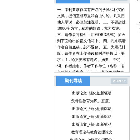
一、本刊要求作者有严谨的学风和朴实的
文风，提倡互相尊重和自由讨论。凡采用
他人学说，必须加注说明。 二、不要超过
10000字为宜，精粹的短篇，尤为欢迎。
三、请作者将稿件（用WORD格式）发送
到下面给出的征文信箱中。 四、凡来稿请
作者自留底稿，恕不退稿。 五、为规范排
版，请作者在上传修改稿时严格按以下要
求： 1．论文要求有题名、摘要、关键
词、作者姓名、作者工作单位（名称，省
市邮编）等内容一份。 2．基金项目和作
者简介按下列格式： 基金项目：项目名称
期刊导读
（编号） 作者简介：姓名（出生年－），
性别，民族（汉族可省略），籍贯，职
出版论文_强化创新驱动
称，学位，研究方向。 3．文章一般有引
父母性教育知识、态度、
言部分和正文部分，正文部分用阿拉伯数
出版论文_强化创新驱动
字分级编号法，一般用两级。插图下方应
注明图序和图名。表格应采用三线表，表
出版论文_强化创新驱动
格上方应注明表序和表名。 4．参考文献
出版论文_强化创新驱动
列出的一般应限于作者直接阅读过的、最
教育理论与教育管理论文
主要的、发表在正式出版物上的文献。其